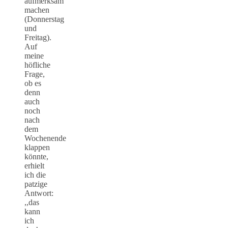
aufmerksam
machen
(Donnerstag
und
Freitag).
Auf
meine
höfliche
Frage,
ob es
denn
auch
noch
nach
dem
Wochenende
klappen
könnte,
erhielt
ich die
patzige
Antwort:
,,das
kann
ich