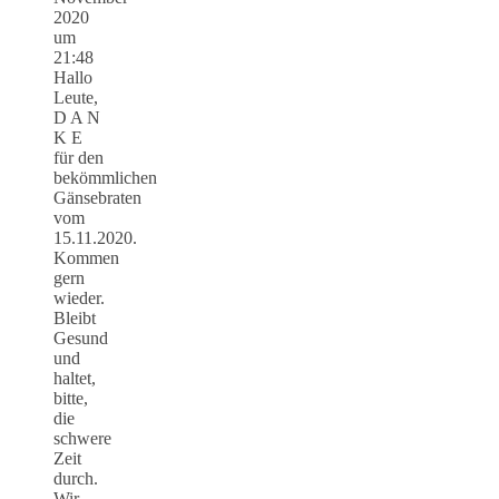
2020
um
21:48
Hallo
Leute,
D A N
K E
für den
bekömmlichen
Gänsebraten
vom
15.11.2020.
Kommen
gern
wieder.
Bleibt
Gesund
und
haltet,
bitte,
die
schwere
Zeit
durch.
Wir