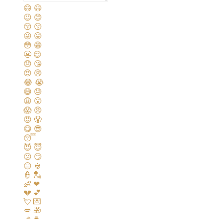
😄
😃
😉
😊
😚
😗
😜
😛
😳
😁
😬
😌
😞
😘
😍
😢
😂
😭
😅
😓
😩
😮
😱
😠
😡
😤
😋
😎
😴
😈
😇
😕
😏
😑
👲
👮
💂
👶
❤
💔
💕
💘
💌
💋
🎁