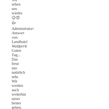
sehen
uns
wieder.
😉😍
👍
Administrator-
Antwort
von:
Landhotel
Waldperle
Guten
Tag...
Das
freut
uns
natürlich
sehr.
Wir
werden
auch
weiterhin
unser
bestes
geben.