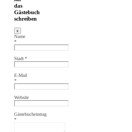
das
Gästebuch
schreiben
Dieses
x
Formular
Name
ausblenden
*
Stadt
*
E-Mail
*
Website
Gästebucheintrag
*